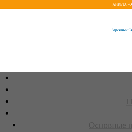
АНКЕТА «Оце
Заречный Св
П
Основные н