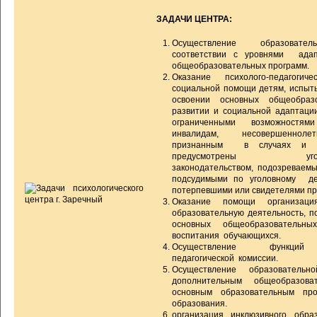
ЗАДАЧИ ЦЕНТРА:
Осуществление образовате
соответствии с уровнями адап
общеобразовательных программ.
Оказание психолого-педагогич
социальной помощи детям, испы
освоении основных общеобразо
развитии и социальной адаптации
ограниченными возможностям
инвалидам, несовершенноле
признанным в случаях и в
предусмотрены уголовно
законодательством, подозреваем
подсудимыми по уголовному де
потерпевшими или свидетелями пр
Оказание помощи организаци
образовательную деятельность, п
основных общеобразовательных 
воспитания обучающихся.
Осуществление функций п
педагогической комиссии.
Осуществление образовательн
дополнительным общеобразова
основным образовательным про
образования.
организация инклюзивного обр