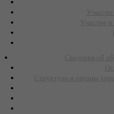
Участие 
Участие в
Сведения об об
Ос
Структура и органы упр